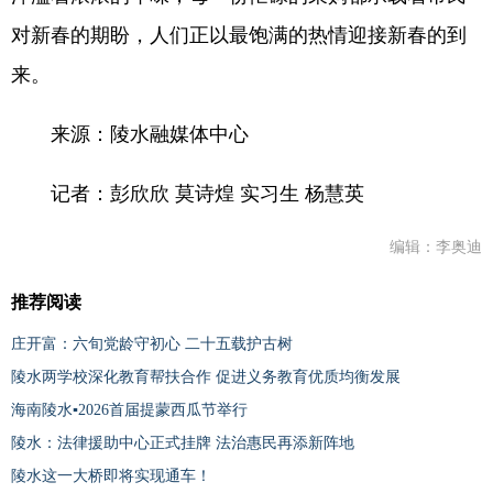
对新春的期盼，人们正以最饱满的热情迎接新春的到
来。
来源：陵水融媒体中心
记者：彭欣欣 莫诗煌 实习生 杨慧英
编辑：李奥迪
推荐阅读
庄开富：六旬党龄守初心 二十五载护古树
陵水两学校深化教育帮扶合作 促进义务教育优质均衡发展
海南陵水▪2026首届提蒙西瓜节举行
陵水：法律援助中心正式挂牌 法治惠民再添新阵地
陵水这一大桥即将实现通车！