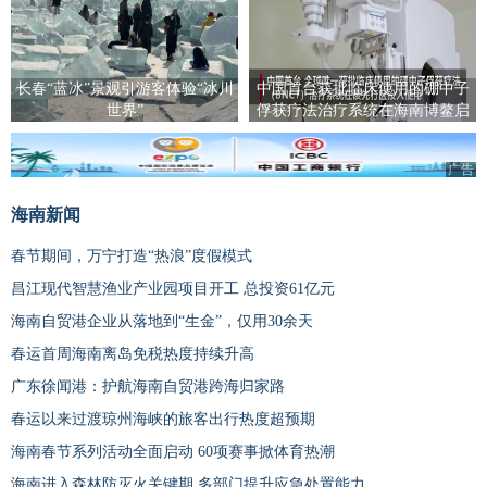
长春“蓝冰”景观引游客体验“冰川
中国首台获批临床使用的硼中子
世界”
俘获疗法治疗系统在海南博鳌启
用
广告
广告
海南新闻
春节期间，万宁打造“热浪”度假模式
昌江现代智慧渔业产业园项目开工 总投资61亿元
海南自贸港企业从落地到“生金”，仅用30余天
春运首周海南离岛免税热度持续升高
广东徐闻港：护航海南自贸港跨海归家路
春运以来过渡琼州海峡的旅客出行热度超预期
海南春节系列活动全面启动 60项赛事掀体育热潮
海南进入森林防灭火关键期 多部门提升应急处置能力