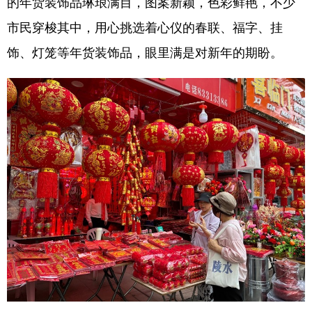
的年货装饰品琳琅满目，图案新颖，色彩鲜艳，不少
市民穿梭其中，用心挑选着心仪的春联、福字、挂
饰、灯笼等年货装饰品，眼里满是对新年的期盼。