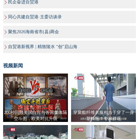
民企奋进自贸港
同心共建自贸港·主委访谈录
聚焦2026海南省市(县)两会
自贸港新视界 | 精致陵水 “创”启山海
视频新闻
200秒回顾美国白宫与各国媒体隔
穿聚酯纤维衣服相当于穿了一身
空斗图，欧美对抗升级
塑料瓶？专家辟谣