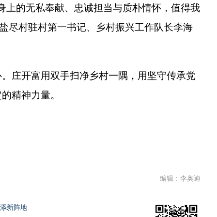
上的无私奉献、忠诚担当与质朴情怀，值得我
镇盐尽村驻村第一书记、乡村振兴工作队长李海
。庄开富用双手扫净乡村一隅，用坚守传承党
定的精神力量。
编辑：李奥迪
再添新阵地