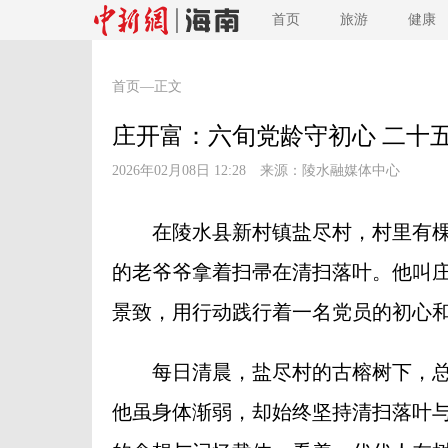
首页
旅游
健康
首页
—正文
庄开富：六旬党龄守初心 二十
2026年02月08日 12:28 来源：
陵水融媒体中心
在陵水县新村镇盐尽村，村里有棵
的老爷爷拿着扫帚在清扫落叶。他叫
景致，用行动践行着一名党员的初心
每日清晨，盐尽村的古榕树下，总
他虽身体渐弱，却始终坚持清扫落叶