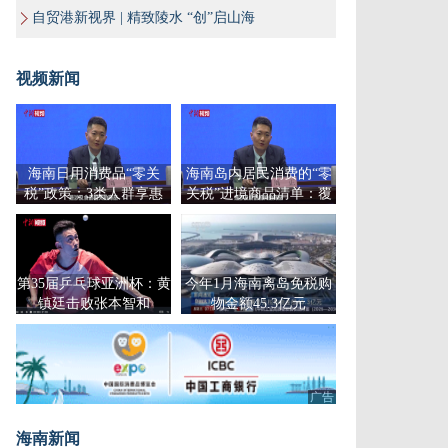
自贸港新视界 | 精致陵水 “创”启山海
视频新闻
海南日用消费品“零关
海南岛内居民消费的“零
税”政策：3类人群享惠
关税”进境商品清单：覆
盖吃、穿、用
第35届乒乓球亚洲杯：黄
今年1月海南离岛免税购
镇廷击败张本智和
物金额45.3亿元
广告
海南新闻