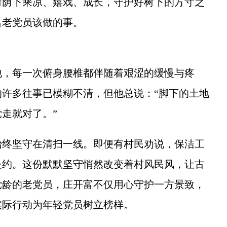
树荫下乘凉、嬉戏、成长，守护好树下的方寸之
名老党员该做的事。
，每一次俯身腰椎都伴随着艰涩的缓慢与疼
许多往事已模糊不清，但他总说：“脚下的土地
走就对了。”
终坚守在清扫一线。即便有村民劝说，保洁工
赴约。这份默默坚守悄然改变着村风民风，让古
党龄的老党员，庄开富不仅用心守护一方景致，
实际行动为年轻党员树立榜样。