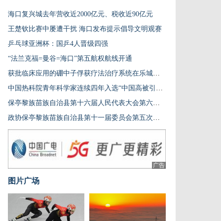
海口复兴城去年营收近2000亿元、税收近90亿元
王楚钦比赛中屡遭干扰 海口发布提示倡导文明观赛
乒乓球亚洲杯：国乒4人晋级四强
“法兰克福=曼谷=海口”第五航权航线开通
获批临床应用的硼中子俘获疗法治疗系统在乐城启用
中国热科院青年科学家连续四年入选“中国高被引学者”榜单
保亭黎族苗族自治县第十六届人民代表大会第六次会议开幕
政协保亭黎族苗族自治县第十一届委员会第五次会议开幕
广告
图片广场