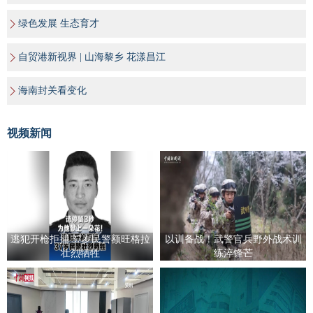
绿色发展 生态育才
自贸港新视界 | 山海黎乡 花漾昌江
海南封关看变化
视频新闻
逃犯开枪拒捕 37岁民警额旺格拉
以训备战！武警官兵野外战术训
壮烈牺牲
练淬锋芒