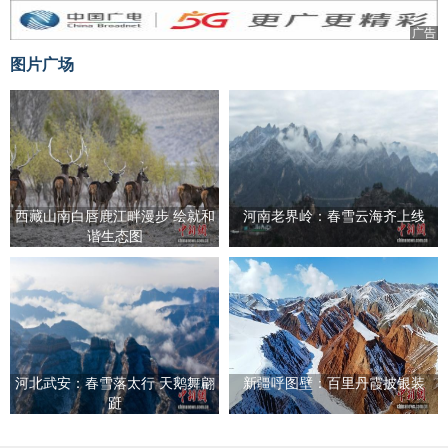
广告
图片广场
西藏山南白唇鹿江畔漫步 绘就和
河南老界岭：春雪云海齐上线
谐生态图
河北武安：春雪落太行 天鹅舞翩
新疆呼图壁：百里丹霞披银装
跹