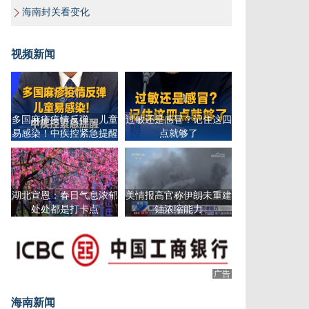
海南封关看变化
视频新闻
多国麻疹疫情反弹，儿童
过敏还是感冒？记住这四
易感染！中疾控紧急提醒
点就够了
湖北宣恩：春日气息浓郁
美情报高官称伊朗未重建
处处都是打卡点
铀浓缩能力
广告
海南新闻