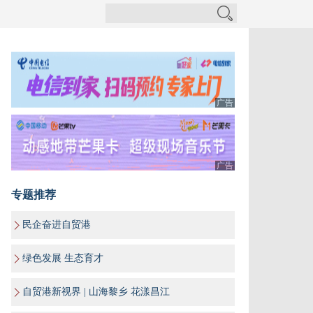
广告
广告
专题推荐
民企奋进自贸港
绿色发展 生态育才
自贸港新视界 | 山海黎乡 花漾昌江