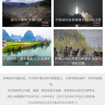
探访川藏线“天路72拐”
中国成功发射微厘空间02组卫星
广西阳朔：春游遇龙河 人在画中
西藏山南白唇鹿江畔漫步 绘就和
游
谐生态图
本网站所刊载信息，不代表中新社和中新网观点。 刊用本网站稿件，务经书面授
权。
未经授权禁止转载、摘编、复制及建立镜像，违者将依法追究法律责任。
[
网上传播视听节目许可证（0106168)
] [
京ICP证040655号
][京公网安备：
110102003042] [
京ICP备2021034286号-7
]