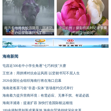
南方多地将有较强降雨：国家防
浙江杭州：摄影师延时记录重瓣
总办公室部署防汛工作
芍药绽放瞬间
广告
海南新闻
屯昌近500名中小学生角逐“七巧科技”大赛
王世冰：用拼搏对抗命运风雨 以坚韧书写不屈人生
2026全国社会组织海南行将在海口启幕
海南老爸茶习俗“非遗+实体”首场签约仪式举行
海南着力提升营商环境：有需必应、无事不扰、有诺必践
海南洋浦港：提速扩容 加快打造国际航运枢纽
180余项制度创新成果落地 海南自贸港持续深化改革