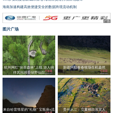
海南加速构建高效便捷安全的数据跨境流动机制
广告
图片广场
杭州网红“抹茶森林”上线 游人徜
新疆阿勒泰春牧场生机盎然
徉其间感受绿野仙踪
来自哈雷彗星的“礼物” 宝瓶座η流
贵州从江：立夏梯田景宜人