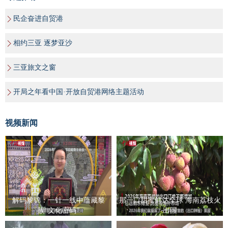
民企奋进自贸港
相约三亚 逐梦亚沙
三亚旅文之窗
开局之年看中国·开放自贸港网络主题活动
视频新闻
解码黎锦：一针一线中蕴藏黎
那一口甜蜜鲜达全球 海南荔枝火
族“文化密码”
出国