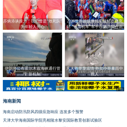
苏炳添谈接力：我们曾是“敢死队”
2026世界超级摩托车锦标赛捷克
为年轻人开心
站 "张雪机车"车手在第二回合正
赛夺冠
伊朗将公布霍尔木兹海峡通行管
凡人善举显温情 外卖小哥暴雨中
理“新机制”
救人
广告
海南新闻
海南启动防汛防风四级应急响应 连发多个预警
天津大学海南国际学院亮相陵水黎安国际教育创新试验区