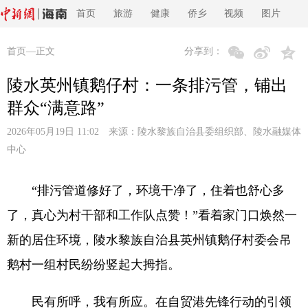
首页
旅游
健康
侨乡
视频
图片
首页
—正文
分享到：
陵水英州镇鹅仔村：一条排污管，铺出
群众“满意路”
2026年05月19日 11:02 来源：
陵水黎族自治县委组织部、陵水融媒体
中心
“排污管道修好了，环境干净了，住着也舒心多
了，真心为村干部和工作队点赞！”看着家门口焕然一
新的居住环境，陵水黎族自治县英州镇鹅仔村委会吊
鹅村一组村民纷纷竖起大拇指。
民有所呼，我有所应。在自贸港先锋行动的引领