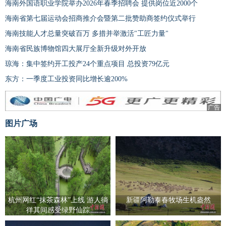
海南外国语职业学院举办2026年春季招聘会 提供岗位近2000个
海南省第七届运动会招商推介会暨第二批赞助商签约仪式举行
海南技能人才总量突破百万 多措并举激活"工匠力量"
海南省民族博物馆四大展厅全新升级对外开放
琼海：集中签约开工投产24个重点项目 总投资79亿元
东方：一季度工业投资同比增长逾200%
广告
图片广场
杭州网红“抹茶森林”上线 游人徜
新疆阿勒泰春牧场生机盎然
徉其间感受绿野仙踪