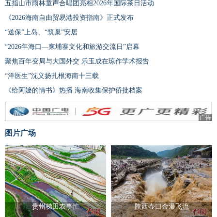
五指山市雨林童声合唱团亮相2026年国际茶日活动
《2026海南自由贸易港投资指南》正式发布
“送保”上岛、“筑巢”安居
“2026年海口—柬埔寨文化和旅游交流日”启幕
聚焦百年变局与大国外交 乐玉成在琼作学术报告
“洋医生”沈义扬扎根海南十三载
《给阿嬷的情书》热播 海南收集保护侨批档案
广告
图片广场
贵州梯田农事忙
陕西壶口金瀑飞流