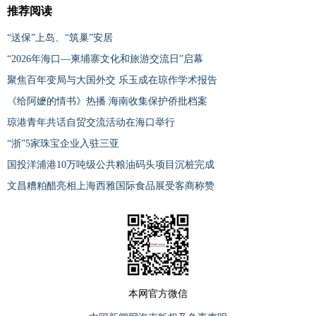
推荐阅读
“送保”上岛、“筑巢”安居
“2026年海口—柬埔寨文化和旅游交流日”启幕
聚焦百年变局与大国外交 乐玉成在琼作学术报告
《给阿嬷的情书》热播 海南收集保护侨批档案
琼港青年共话自贸交流活动在海口举行
“浙”5家珠宝企业入驻三亚
国投洋浦港10万吨级公共粮油码头项目沉桩完成
文昌糟粕醋亮相上海西雅国际食品展受客商称赞
本网官方微信