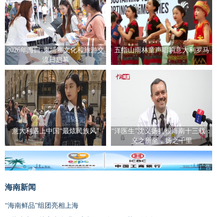
2026年海口-柬埔寨文化和旅游交
五指山雨林童声唱响意大利罗马
流日启幕
意大利遇上中国“最炫民族风”
“洋医生”沈义扬扎根海南十三载：
义之所至，扬之千里
广告
海南新闻
“海南鲜品”组团亮相上海