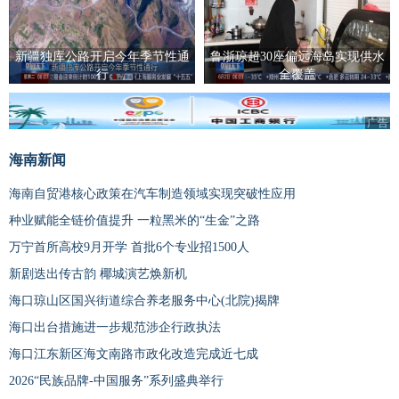
新疆独库公路开启今年季节性通
鲁浙琼超30座偏远海岛实现供水
行
全覆盖
广告
海南新闻
海南自贸港核心政策在汽车制造领域实现突破性应用
种业赋能全链价值提升 一粒黑米的“生金”之路
万宁首所高校9月开学 首批6个专业招1500人
新剧迭出传古韵 椰城演艺焕新机
海口琼山区国兴街道综合养老服务中心(北院)揭牌
海口出台措施进一步规范涉企行政执法
海口江东新区海文南路市政化改造完成近七成
2026“民族品牌-中国服务”系列盛典举行