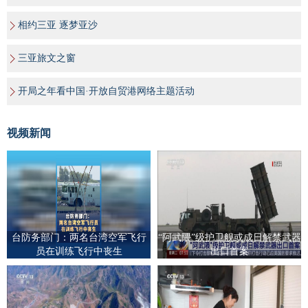
相约三亚 逐梦亚沙
三亚旅文之窗
开局之年看中国·开放自贸港网络主题活动
视频新闻
台防务部门：两名台湾空军飞行
“阿武隈”级护卫舰或成日解禁武器
员在训练飞行中丧生
出口首案