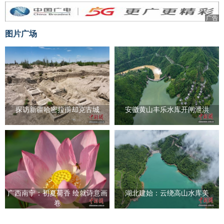
广告
图片广场
探访新疆哈密拉甫却克古城
安徽黄山丰乐水库开闸泄洪
广西南宁：初夏荷香 绘就诗意画
湖北建始：云绕高山水库美
卷