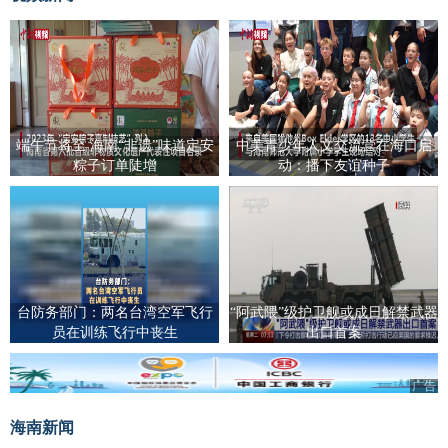
端午节将至 海南“非遗”味道定安
中美青少年人文交流营在海口启
粽子订单陡增
动：播下友谊种子
台防务部门：两名台湾空军飞行
“阿武隈”级护卫舰或成日解禁武器
员在训练飞行中丧生
出口首案
广告
海南新闻