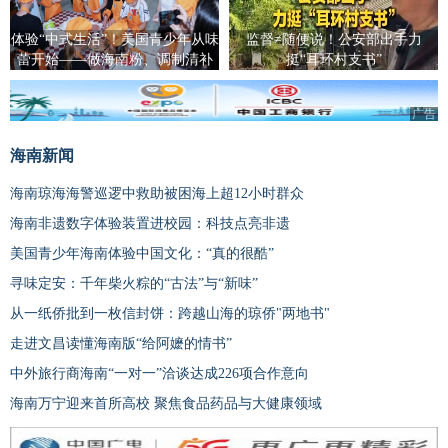
体验“中式生活”！美国青少年从味
监督≠随便说！公安部出手力
蕾开始——做海南粉、调制清补
挺“耳环村支书”
凉、包饺子
广告
海南新闻
海南琼海海警巡逻中救助被困海上超12小时群众
海南非遗数字体验装置进校园：科技点亮非遗
美国青少年海南体验中国文化：“真的很酷”
寻味定安：千年柴火粽的“古法”与“新味”
从一纸侨批到一枚信封饼：跨越山海的琼侨"两地书"
走进文昌读懂海南版“给阿嬷的情书”
中外旅行商海南“一对一”洽谈达成226项合作意向
海南万宁迎来首所高校 聚焦食品药品与大健康领域