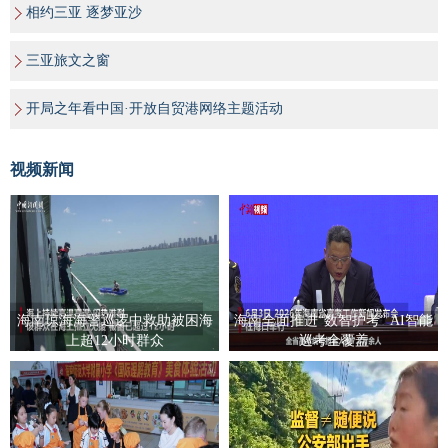
相约三亚 逐梦亚沙
三亚旅文之窗
开局之年看中国·开放自贸港网络主题活动
视频新闻
海南琼海海警巡逻中救助被困海
海南全面推进“数智护考” AI智能
上超12小时群众
巡考全覆盖