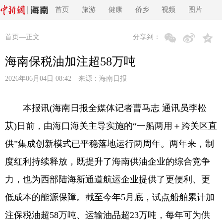
首页
旅游
健康
侨乡
视频
图片
首页
—正文
分享到：
海南保税油加注超58万吨
2026年06月04日 08:42 来源：
海南日报
本报讯(海南日报全媒体记者曹马志 通讯员李松
苁)日前，由海口海关主导实施的“一船两用＋跨关区直
供”集成创新模式已平稳落地运行两周年。两年来，制
度红利持续释放，既提升了海南供油企业的综合竞争
力，也为西部陆海新通道航运企业提供了更便利、更
低成本的能源保障。截至今年5月底，试点船舶累计加
注保税油超58万吨、运输油品超23万吨，每年可为供