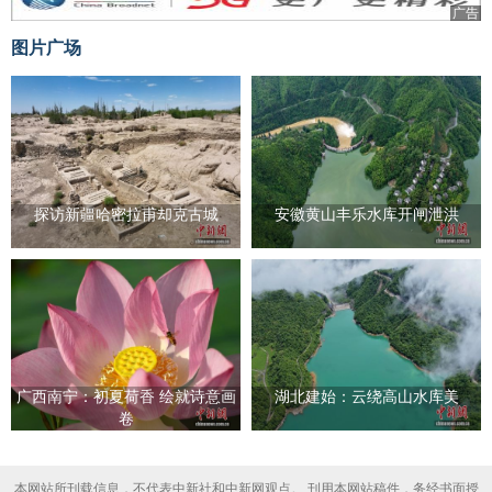
广告
图片广场
探访新疆哈密拉甫却克古城
安徽黄山丰乐水库开闸泄洪
广西南宁：初夏荷香 绘就诗意画
湖北建始：云绕高山水库美
卷
本网站所刊载信息，不代表中新社和中新网观点。 刊用本网站稿件，务经书面授