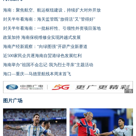
海南：聚焦航空、航运枢纽建设，持续扩大对外开放
封关半年看海南：海关监管既"放得活"又"管得好"
封关半年看海南：一批标杆性、引领性外资项目落地
政策加持 海南保税维修业实现跨越式发展
海南产经新观察：“向绿图强”开辟产业新赛道
近500家民企共逐海南自贸港绿色发展红利
海南举办“祖国不会忘记·我为烈士寻亲”主题活动
海口—重庆—马德里航线本周末首飞
广告
图片广场