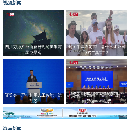
视频新闻
四川万源八台山夏日现绝美银河
封关半年看海南：靠什么让外国
星空景观
游客“真香”？
证监会：严打利用人工智能非法
封关半年看海南：“零关税”政策进
荐股
口货值26.45亿元
广告
海南新闻