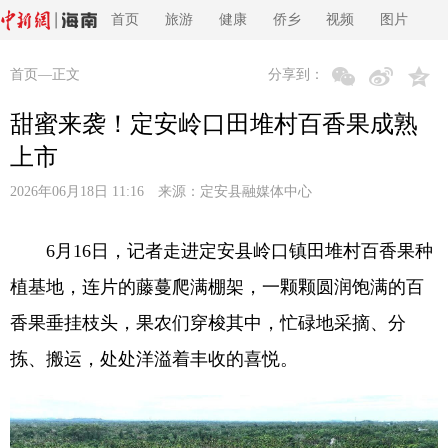
首页
旅游
健康
侨乡
视频
图片
首页
—正文
分享到：
甜蜜来袭！定安岭口田堆村百香果成熟
上市
2026年06月18日 11:16 来源：
定安县融媒体中心
6月16日，记者走进定安县岭口镇田堆村百香果种
植基地，连片的藤蔓爬满棚架，一颗颗圆润饱满的百
香果垂挂枝头，果农们穿梭其中，忙碌地采摘、分
拣、搬运，处处洋溢着丰收的喜悦。