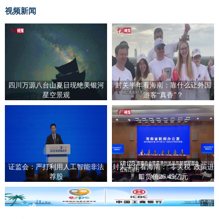
视频新闻
四川万源八台山夏日现绝美银河
封关半年看海南：靠什么让外国
星空景观
游客“真香”？
证监会：严打利用人工智能非法
封关半年看海南：“零关税”政策进
荐股
口货值26.45亿元
广告