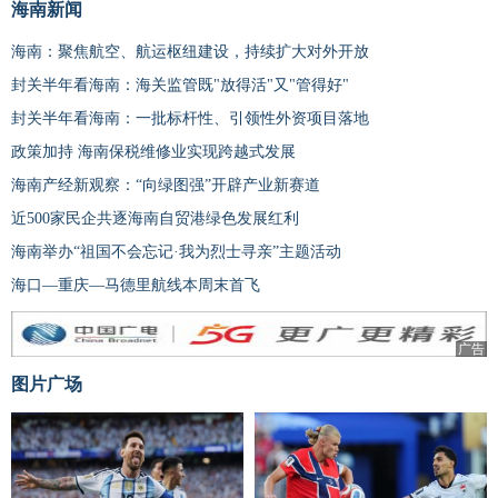
海南新闻
海南：聚焦航空、航运枢纽建设，持续扩大对外开放
封关半年看海南：海关监管既"放得活"又"管得好"
封关半年看海南：一批标杆性、引领性外资项目落地
政策加持 海南保税维修业实现跨越式发展
海南产经新观察：“向绿图强”开辟产业新赛道
近500家民企共逐海南自贸港绿色发展红利
海南举办“祖国不会忘记·我为烈士寻亲”主题活动
海口—重庆—马德里航线本周末首飞
广告
图片广场