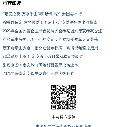
推荐阅读
“定安之夜·万水千山‘粽’是情”端午游园会举行
粽香连琼定 古邑过端阳！琼山×定安端午短途出游指南
2026年全国民营企业绿色发展大会考察团到定安考察交流
点赞军中好男儿！2025年度定安县立功受奖军人光荣榜
定安母瑞山大道一批交通警示标牌、高清视频监控启用
鸡蛋价格上涨！ 定安近30万只蛋鸡稳定“输出”
甜蜜来袭！定安岭口田堆村百香果成熟上市
2026年海南定安端午龙舟公开赛火热开赛
本网官方微信
中国新闻网海南版权及免责声明