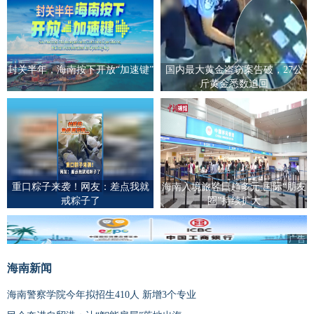
封关半年，海南按下开放“加速键”
国内最大黄金盗窃案告破，27公
斤黄金悉数追回
重口粽子来袭！网友：差点我就
海南入境旅客日趋多元 国际“朋友
戒粽子了
圈”持续扩大
广告
海南新闻
海南警察学院今年拟招生410人 新增3个专业