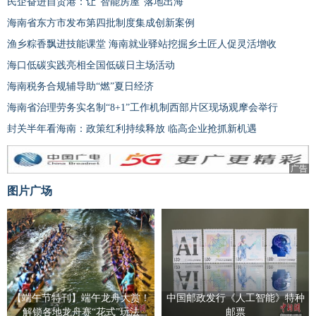
民企奋进自贸港：让“智能房屋”落地出海
海南省东方市发布第四批制度集成创新案例
渔乡粽香飘进技能课堂 海南就业驿站挖掘乡土匠人促灵活增收
海口低碳实践亮相全国低碳日主场活动
海南税务合规辅导助“燃”夏日经济
海南省治理劳务实名制“8+1”工作机制西部片区现场观摩会举行
封关半年看海南：政策红利持续释放 临高企业抢抓新机遇
广告
图片广场
【端午节特刊】端午龙舟大赏！
中国邮政发行《人工智能》特种
解锁各地龙舟赛“花式”玩法
邮票