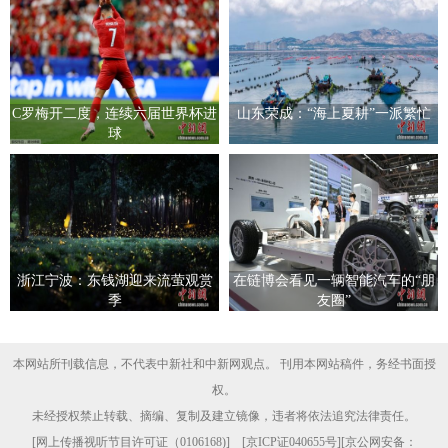
C罗梅开二度，连续六届世界杯进
山东荣成：“海上夏耕”一派繁忙
球
浙江宁波：东钱湖迎来流萤观赏
在链博会看见一辆智能汽车的“朋
季
友圈”
本网站所刊载信息，不代表中新社和中新网观点。 刊用本网站稿件，务经书面授
权。
未经授权禁止转载、摘编、复制及建立镜像，违者将依法追究法律责任。
[
网上传播视听节目许可证（0106168)
] [
京ICP证040655号
][京公网安备：