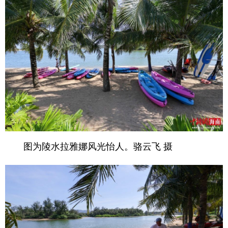
图为陵水拉雅娜风光怡人。骆云飞 摄