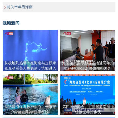
封关半年看海南
视频新闻
从极地到热带：在海南与企鹅亲
海南陵水国际影视基地近两年拍
密互动看美人鱼表演，恍如进入
摄约140部短剧 多部发行海外
宫崎骏童话世界
探访蓝海保育救护中心：一家守
第四届链博会：主宾省海南加快
护蔚蓝生灵的“三甲医院”
链接世界的步伐