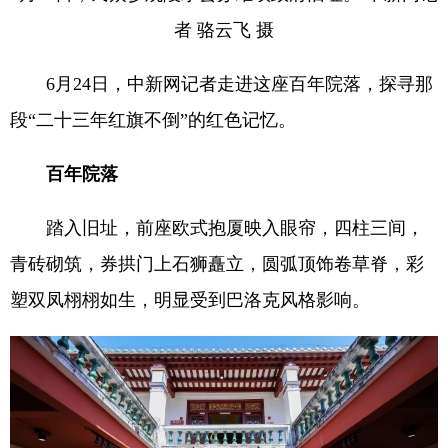
者 骆云飞 摄
6月24日，中新网记者走进这座百年院落，探寻那
段“二十三年红旗不倒”的红色记忆。
百年院落
踏入旧址，前座欧式抱厦映入眼帘，四柱三间，
青砖砌筑，券拱门上石狮矗立，圆弧顶饰卷草脊，彩
塑双凤栩栩如生，明显受到巴洛克风格影响。