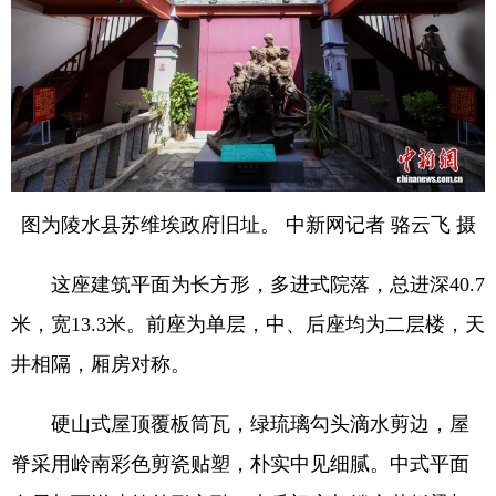
图为陵水县苏维埃政府旧址。 中新网记者 骆云飞 摄
这座建筑平面为长方形，多进式院落，总进深40.7
米，宽13.3米。前座为单层，中、后座均为二层楼，天
井相隔，厢房对称。
硬山式屋顶覆板筒瓦，绿琉璃勾头滴水剪边，屋
脊采用岭南彩色剪瓷贴塑，朴实中见细腻。中式平面