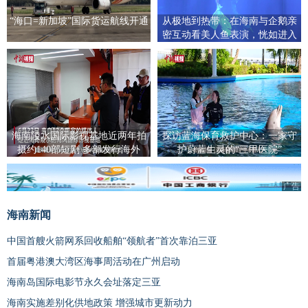
“海口=新加坡”国际货运航线开通
从极地到热带：在海南与企鹅亲
密互动看美人鱼表演，恍如进入
宫崎骏童话世界
海南陵水国际影视基地近两年拍
探访蓝海保育救护中心：一家守
摄约140部短剧 多部发行海外
护蔚蓝生灵的“三甲医院”
广告
海南新闻
中国首艘火箭网系回收船舶“领航者”首次靠泊三亚
首届粤港澳大湾区海事周活动在广州启动
海南岛国际电影节永久会址落定三亚
海南实施差别化供地政策 增强城市更新动力