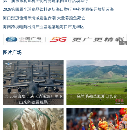
第二届乐东县直机关优秀党建案例宣讲活动举行
2026第四届全球食品饮料论坛海口举行 中外客商拓开放新蓝海
海口澄迈儋州等海域发生赤潮 大量养殖鱼死亡
海南跨境电商出海产业基地落地海口市龙华区
广告
图片广场
运-20写真集：从《逍遥游》里飞
乌兰毛都草原夏日风光
出来的铁翼鲲鹏