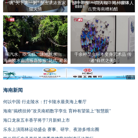
一碗“天下第一粥” 熬出浓浓疍家
酸中带辣 一口入魂！海外媒体人
烟火情
点赞海南糟粕醋
喝汽水、吃雪糕、泳池跳水……
千余种昆虫标本变身艺术品 传
海南陵水南湾猴岛猕猴“花式”避暑
递“自然之美”
广告
海南新闻
何以中国·行走陵水：打卡陵水最美海上餐厅
海南“揭榜挂帅”攻关南稻数字孪生 育种有望装上“智慧眼”
海口龙泉五丰香芋将于7月新鲜上市
乐东上演雨林运动盛会 赛事、研学、夜游多维出圈