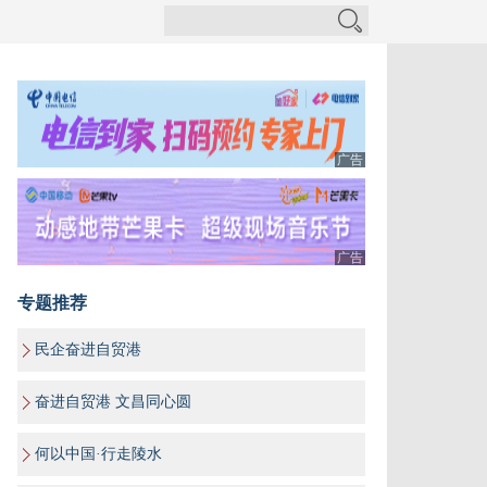
广告
广告
专题推荐
民企奋进自贸港
奋进自贸港 文昌同心圆
何以中国·行走陵水