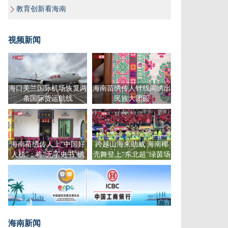
教育创新看海南
视频新闻
海口美兰国际机场恢复两
海南苗绣传人针线间绣出
条国际货运航线
民族大团圆
海南苗绣传人上“中国好
跨越山海来助威 海南椰
人榜”：将“无字史书”绣
壳舞登上“东北超”绿茵场
出圈
广告
海南新闻