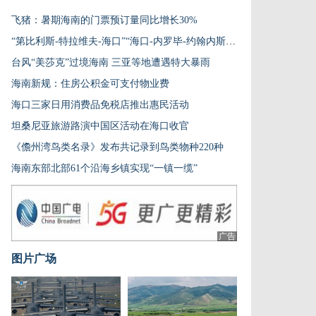
飞猪：暑期海南的门票预订量同比增长30%
“第比利斯-特拉维夫-海口”“海口-内罗毕-约翰内斯堡”货运航线恢复
台风“美莎克”过境海南 三亚等地遭遇特大暴雨
海南新规：住房公积金可支付物业费
海口三家日用消费品免税店推出惠民活动
坦桑尼亚旅游路演中国区活动在海口收官
《儋州湾鸟类名录》发布共记录到鸟类物种220种
海南东部北部61个沿海乡镇实现“一镇一缆”
广告
图片广场