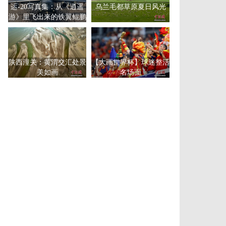
运-20写真集：从《逍遥
乌兰毛都草原夏日风光
游》里飞出来的铁翼鲲鹏
陕西潼关：黄渭交汇处景
【大画世界杯】球迷整活
美如画
名场面