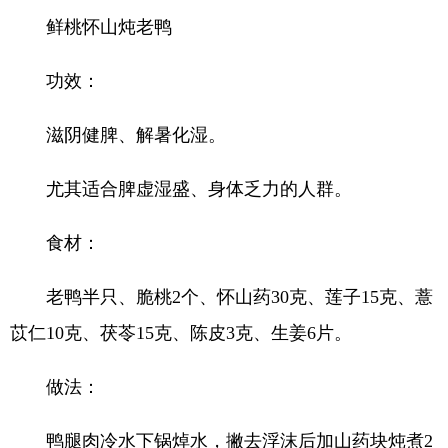
鲜桃怀山炖老鸭
功效：
滋阴健脾、解暑化湿。
尤其适合脾虚湿盛、身体乏力的人群。
食材：
老鸭半只、脆桃2个、怀山药30克、莲子15克、薏
苡仁10克、茯苓15克、陈皮3克、生姜6片。
做法：
鸭腿肉冷水下锅焯水，撇去浮沫后加山药块炖煮2