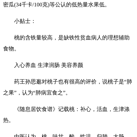
密瓜(34千卡/100克)等公认的低热量水果低。
小贴士：
桃的含铁量较高，是缺铁性贫血病人的理想辅助
食物。
入心养血 生津润肠 美容养颜
药王孙思邈对桃子也有很高的评价，说桃子是“肺
之果”，认为“肺病宜食之”。
《随息居饮食谱》记载桃：补心，活血，生津涤
热。
中医认为，桃，味甘、酸，性温，归肺、大肠