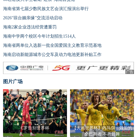
海南省第七届少数民族文艺会演汇报演出举行
2026“琼台姻亲缘”交流活动启动
海南2家企业违法经营遭重罚
海南中学两个校区今年计划招生1514人
海南省两单位入选新一批全国爱国主义教育示范基地
海南启动新能源城市公交车及动力电池更新补贴工作
广告
图片广场
C罗告别世界杯
【大画世界杯】内马尔：最后的
桑巴舞者 不再起舞