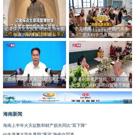
记者探访北京观复博物馆 马未都
“中文很难！”，但“中国代表未
收藏的铜佛像正常展出
来！” 意大利学生暑期到海南“充
电”
广西南宁洪涝灾害已致2人死亡 约
香港创业者尹迪俭：以法式烟
5.5万人受灾
火“筑桥” 讲好海南自贸港开放故
事
广告
海南新闻
海南上半年火灾起数和财产损失同比“双下降”
60名港澳大学生暑期“逐浪”海南自贸港