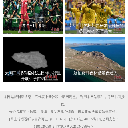
C罗告别世界杯
【大画世界杯】内马尔：最后的
桑巴舞者 不再起舞
天问二号探测器抵达目标小行星
航拍夏日色林错景色迷人
开展科学探测
本网站所刊载信息，不代表中新社和中新网观点。 刊用本网站稿件，务经书面授
权。
未经授权禁止转载、摘编、复制及建立镜像，违者将依法追究法律责任。
[
网上传播视听节目许可证（0106168)
] [
京ICP证040655号
][京公网安备：
110102003042] [
京ICP备2021034286号-7
]