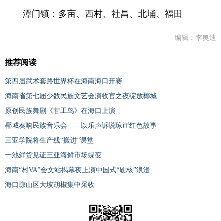
潭门镇：多亩、西村、社昌、北埇、福田
编辑：李奥迪
推荐阅读
第四届武术套路世界杯在海南海口开赛
海南省第七届少数民族文艺会演收官之夜绽放椰城
原创民族舞剧《甘工鸟》在海口上演
椰城奏响民族音乐会——以乐声诉说琼崖红色故事
三亚学院将生产线“搬进”课堂
一池鲜货见证三亚海鲜市场蝶变
海南“村VA”会文站揭幕夜上演中国式“硬核”浪漫
海口琼山区大坡胡椒集中采收