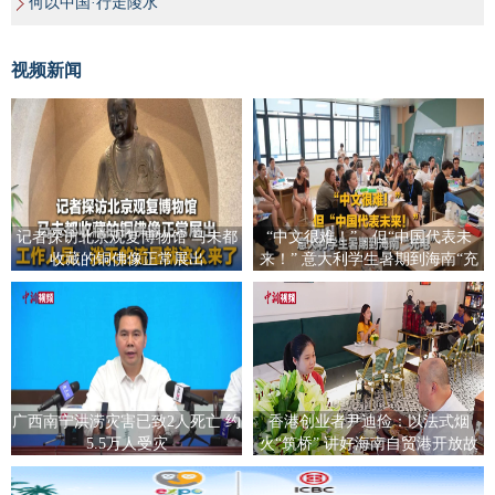
何以中国·行走陵水
视频新闻
记者探访北京观复博物馆 马未都
“中文很难！”，但“中国代表未
收藏的铜佛像正常展出
来！” 意大利学生暑期到海南“充
电”
广西南宁洪涝灾害已致2人死亡 约
香港创业者尹迪俭：以法式烟
5.5万人受灾
火“筑桥” 讲好海南自贸港开放故
事