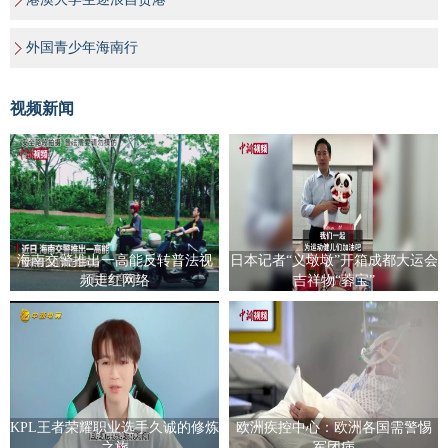
外国青少年海南行
视频新闻
海南交警推出一高能反转普法视
日本记者“义墩墩”开箱成都大运会
频走红网络
吉祥物“蓉宝”
KPL王者荣耀职业选手久诚的修炼
欧洲疾控中心：欧洲各国需警惕
之旅
军团病