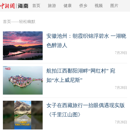
首页
旅游
健康
侨乡
视频
图片
首页
——轻松幽默
安徽池州：朝霞织锦浮碧水 一湖晓
色醉游人
7月29日
航拍江西鄱阳湖畔“网红村” 宛
如“水上威尼斯”
7月28日
女子在西藏旅行一抬眼偶遇现实版
《千里江山图》
7月28日