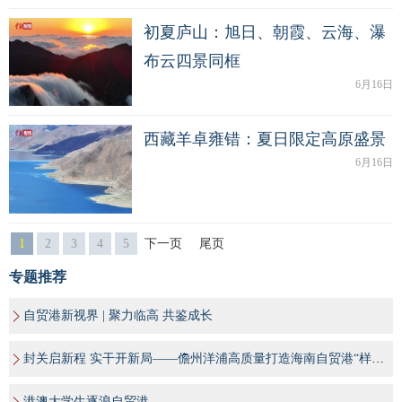
初夏庐山：旭日、朝霞、云海、瀑
布云四景同框
6月16日
西藏羊卓雍错：夏日限定高原盛景
6月16日
1
2
3
4
5
下一页
尾页
专题推荐
自贸港新视界 | 聚力临高 共鉴成长
封关启新程 实干开新局——儋州洋浦高质量打造海南自贸港“样板间”
港澳大学生逐浪自贸港