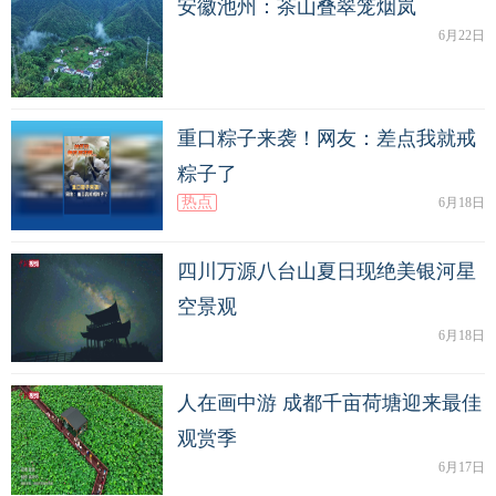
安徽池州：茶山叠翠笼烟岚
6月22日
重口粽子来袭！网友：差点我就戒
粽子了
热点
6月18日
四川万源八台山夏日现绝美银河星
空景观
6月18日
人在画中游 成都千亩荷塘迎来最佳
观赏季
6月17日