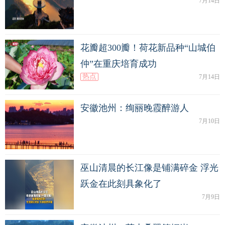
7月14日
花瓣超300瓣！荷花新品种“山城伯
仲”在重庆培育成功
热点
7月14日
安徽池州：绚丽晚霞醉游人
7月10日
巫山清晨的长江像是铺满碎金 浮光
跃金在此刻具象化了
7月9日