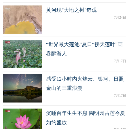
黄河现"大地之树"奇观
7月24日
“世界最大莲池”夏日“接天莲叶”画
卷醉游人
7月17日
感受12小时内火烧云、银河、日照
金山的三重浪漫
7月17日
沉睡百年生生不息 圆明园古莲今夏
如约盛放