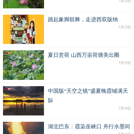
7月15日
跳起象脚鼓舞，走进西双版纳
7月15日
夏日赏荷 山西万亩荷塘美出圈
7月15日
中国版“天空之镜”盛夏晚霞铺满天
际
7月14日
湖北巴东：霞染巫峡口 舟行水墨间