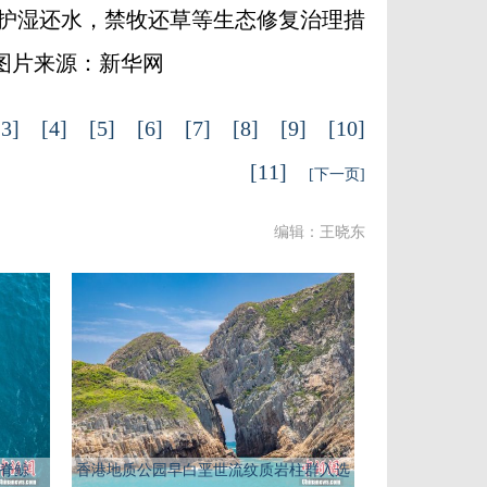
护湿还水，禁牧还草等生态修复治理措
图片来源：新华网
[3]
[4]
[5]
[6]
[7]
[8]
[9]
[10]
[11]
[下一页]
编辑：王晓东
露脊鲸
香港地质公园早白垩世流纹质岩柱群入选