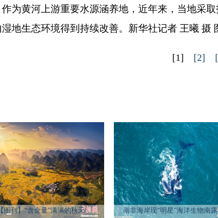
。作为黄河上游重要水源涵养地，近年来，当地采取
湿地生态环境得到持续改善。新华社记者 王曦 摄 
[1]
[2]
【图刊】“含金量”满满的秋天
南非海岸现“明星”海洋生物南