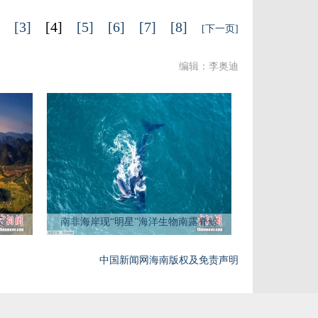
[3]
[4]
[5]
[6]
[7]
[8]
[下一页]
编辑：李奥迪
天
南非海岸现“明星”海洋生物南露脊鲸
中国新闻网海南版权及免责声明