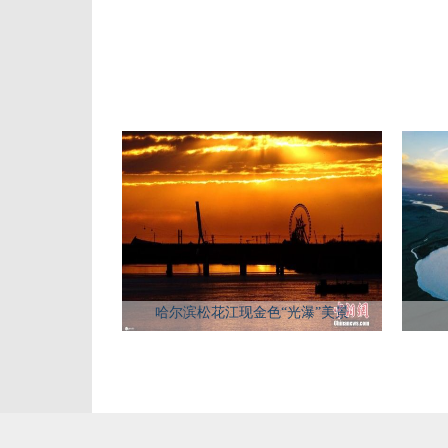
哈尔滨松花江现金色“光瀑”美景