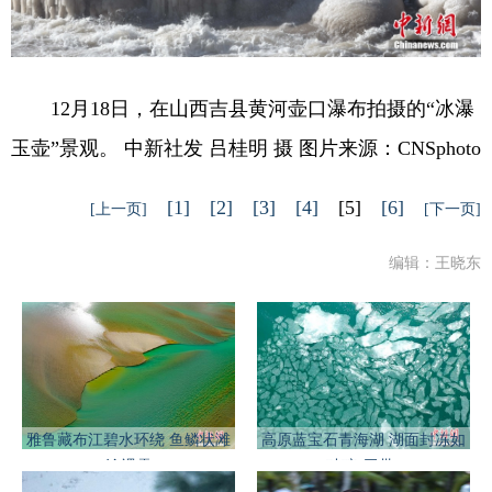
12月18日，在山西吉县黄河壶口瀑布拍摄的“冰瀑
玉壶”景观。 中新社发 吕桂明 摄 图片来源：CNSphoto
[1]
[2]
[3]
[4]
[5]
[6]
[上一页]
[下一页]
编辑：王晓东
雅鲁藏布江碧水环绕 鱼鳞状滩
高原蓝宝石青海湖 湖面封冻如
涂裸露
破碎“玉带”