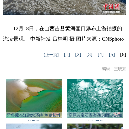
12月18日，在山西吉县黄河壶口瀑布上游拍摄的
流凌景观。 中新社发 吕桂明 摄 图片来源：CNSphoto
[1]
[2]
[3]
[4]
[5]
[6]
[上一页]
编辑：王晓东
雅鲁藏布江碧水环绕 鱼鳞状滩
高原蓝宝石青海湖 湖面封冻如
涂裸露
破碎“玉带”