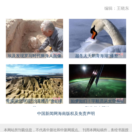
编辑：王晓东
埃及发现罗马时代狮身人面像
越冬大天鹅青海湖“修整”
青海湖北岸现“沙漠雅丹”奇幻美
如梦如幻！宇航员从太空捕捉
景
到北极光照片
中国新闻网海南版权及免责声明
本网站所刊载信息，不代表中新社和中新网观点。 刊用本网站稿件，务经书面授