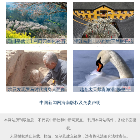
四川平武：山村田园春色浓 百
浙江杭州：500“岁”玉兰树开花
年古梅花正盛
迎客来
埃及发现罗马时代狮身人面像
越冬大天鹅青海湖“修整”
中国新闻网海南版权及免责声明
本网站所刊载信息，不代表中新社和中新网观点。 刊用本网站稿件，务经书面授
权。
未经授权禁止转载、摘编、复制及建立镜像，违者将依法追究法律责任。