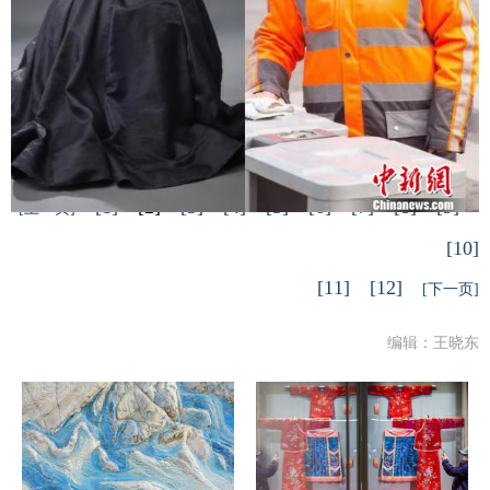
郑州市环卫女工写真照与工作照对比，展现出他
们平时被宽大的工作服掩盖的美。韩章云 摄
[1]
[2]
[3]
[4]
[5]
[6]
[7]
[8]
[9]
[上一页]
[10]
[11]
[12]
[下一页]
编辑：王晓东