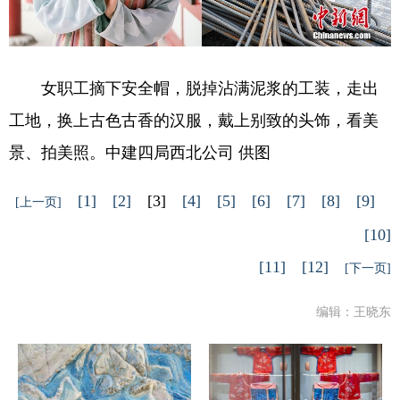
女职工摘下安全帽，脱掉沾满泥浆的工装，走出
工地，换上古色古香的汉服，戴上别致的头饰，看美
景、拍美照。中建四局西北公司 供图
[1]
[2]
[3]
[4]
[5]
[6]
[7]
[8]
[9]
[上一页]
[10]
[11]
[12]
[下一页]
编辑：王晓东