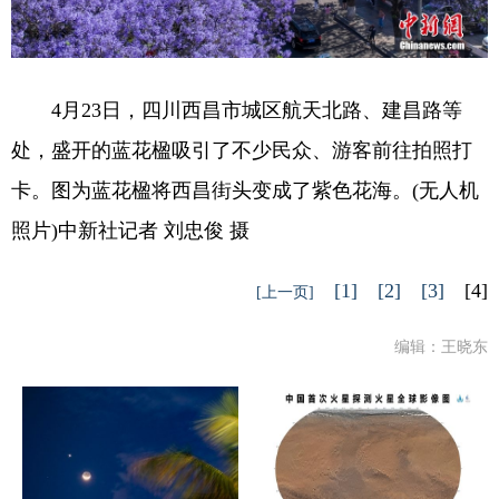
4月23日，四川西昌市城区航天北路、建昌路等
处，盛开的蓝花楹吸引了不少民众、游客前往拍照打
卡。图为蓝花楹将西昌街头变成了紫色花海。(无人机
照片)中新社记者 刘忠俊 摄
[1]
[2]
[3]
[4]
[上一页]
编辑：王晓东