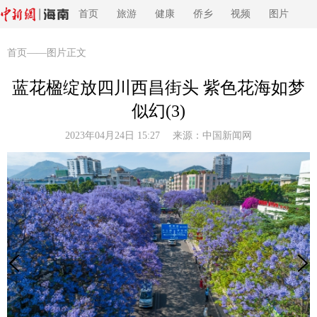
首页
旅游
健康
侨乡
视频
图片
首页
——图片正文
蓝花楹绽放四川西昌街头 紫色花海如梦
似幻(3)
2023年04月24日 15:27 来源：
中国新闻网