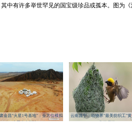
，其中有许多举世罕见的国宝级珍品或孤本。图为《
肃金昌“火星1号基地”：全方位模拟
云南昌宁：动物界“最美纺织工”
火星生存训练
鸟筑巢忙