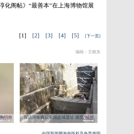
淳化阁帖》“最善本”在上海博物馆展
[1]
[2]
[3]
[4]
[5]
[下一页]
编辑：王晓东
黄胸织布
探访河南商丘宋国故城遗址 感受“城摞
城”现象
中国新闻网海南版权及免责声明