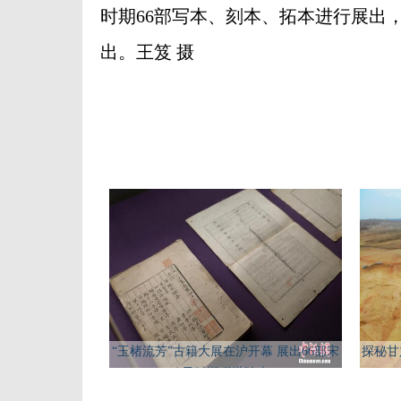
时期66部写本、刻本、拓本进行展出
出。王笈 摄
“玉楮流芳”古籍大展在沪开幕 展出66部宋
探秘甘
元时期稀世珍本