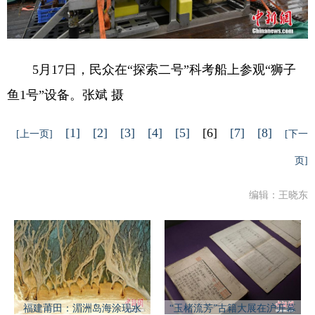
5月17日，民众在“探索二号”科考船上参观“狮子
鱼1号”设备。张斌 摄
[1]
[2]
[3]
[4]
[5]
[6]
[7]
[8]
[上一页]
[下一
页]
编辑：王晓东
福建莆田：湄洲岛海涂现水
“玉楮流芳”古籍大展在沪开幕