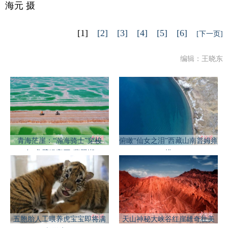
海元 摄
[1]
[2]
[3]
[4]
[5]
[6]
[下一页]
编辑：王晓东
青海茫崖：“瀚海骑士”穿梭
俯瞰“仙女之泪”西藏山南普姆雍
在“戈壁绿宝石”翡翠湖
措
五胞胎人工喂养虎宝宝即将满
天山神秘大峡谷红崖雄奇壮美