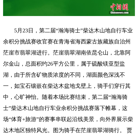
5月23日，第二届“瀚海骑士”柴达木山地自行车业
余积分挑战赛收官赛在青海省海西蒙古族藏族自治州
茫崖市翡翠湖进行。茫崖翡翠湖南依昆仑山，北靠阿
尔金山，总面积约26平方公里，属于硫酸镁亚型盐
湖，由于所含矿物质浓度的不同，湖面颜色深浅不
一，如宝石镶嵌在柴达木盆地戈壁上，骑手们穿行其
中，心旷神怡。随着本场比赛结束，第二届“瀚海骑
士”柴达木山地自行车业余积分挑战赛落下帷幕，这
场“体育+旅游”的赛事串联起沿线美景，向外界展示柴
达木地区独特风光。图为骑手在茫崖翡翠湖骑行。 贾