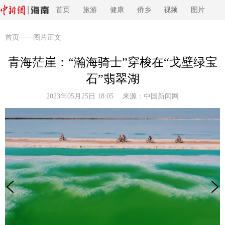
首页
旅游
健康
侨乡
视频
图片
首页
——图片正文
青海茫崖：“瀚海骑士”穿梭在“戈壁绿宝
石”翡翠湖
2023年05月25日 18:05 来源：
中国新闻网