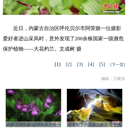
近日，内蒙古自治区呼伦贝尔市阿荣旗一位摄影
爱好者进山采风时，意外发现了200余株国家一级濒危
保护植物——大花杓兰。文成树 摄
[1]
[2]
[3]
[4]
[5]
[下一页]
编辑：王晓东
内蒙古阿荣旗现200余株国家一
盛夏时节的甘泉大峡谷 尽显飘