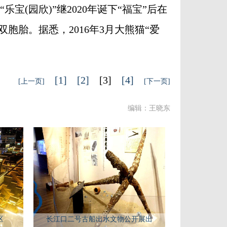
宝(园欣)”继2020年诞下“福宝”后在
胎。据悉，2016年3月大熊猫“爱
[1]
[2]
[3]
[4]
[上一页]
[下一页]
编辑：王晓东
区
长江口二号古船出水文物公开展出