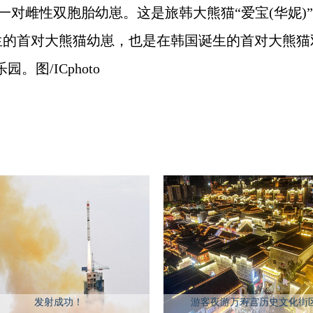
一对雌性双胞胎幼崽。这是旅韩大熊猫“爱宝(华妮)”“乐
的首对大熊猫幼崽，也是在韩国诞生的首对大熊猫双胞
图/ICphoto
发射成功！
游客夜游万寿宫历史文化街