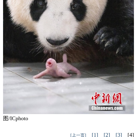
据中国驻韩国大使馆微信公众号11日消息，旅居
韩国的大熊猫时隔三年再度传来喜讯。韩国三星爱宝
乐园介绍称，大熊猫“爱宝(华妮)”于7月7日清晨顺利产
下一对雌性双胞胎幼崽。这是旅韩大熊猫“爱宝(华
妮)”“乐宝(园欣)”继2020年诞下“福宝”后在韩国第二次
产仔。这是今年在海外出生的首对大熊猫幼崽，也是
在韩国诞生的首对大熊猫双胞胎。据悉，2016年3月大
熊猫“爱宝”和“乐宝”抵达韩国，入住三星爱宝乐园。
图/ICphoto
[1]
[2]
[3]
[4]
[上一页]