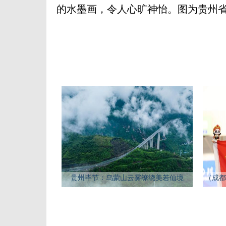
的水墨画，令人心旷神怡。图为贵州省
贵州毕节：乌蒙山云雾缭绕美若仙境
（成都