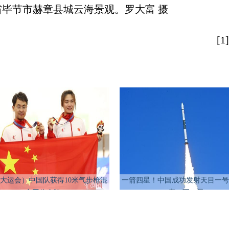
毕节市赫章县城云海景观。罗大富 摄
[
大运会）中国队获得10米气步枪混
一箭四星！中国成功发射天目一号
合团体金牌
座07至10星