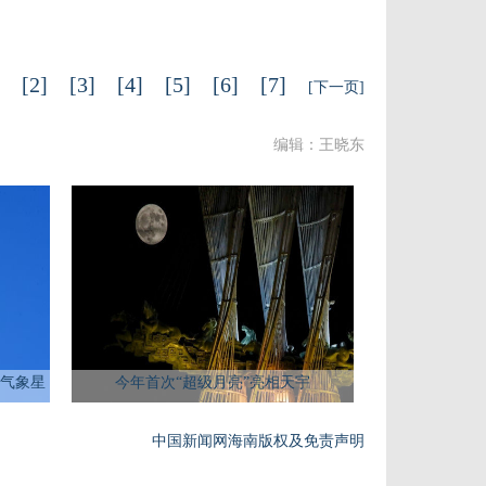
1]
[2]
[3]
[4]
[5]
[6]
[7]
[下一页]
编辑：王晓东
气象星
今年首次“超级月亮”亮相天宇
中国新闻网海南版权及免责声明