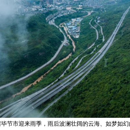
节市迎来雨季，雨后波澜壮阔的云海、如梦如幻