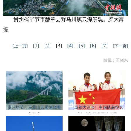
贵州省毕节市赫章县野马川镇云海景观。罗大富
摄
[1]
[2]
[3]
[4]
[5]
[6]
[7]
[上一页]
[下一页]
编辑：王晓东
贵州毕节：乌蒙山云雾缭绕美
（成都大运会）中国队获得10
若仙境
米气步枪混合团体金牌