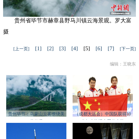
贵州省毕节市赫章县野马川镇云海景观。罗大富
摄
[1]
[2]
[3]
[4]
[5]
[6]
[7]
[上一页]
[下一页]
编辑：王晓东
贵州毕节：乌蒙山云雾缭绕美
（成都大运会）中国队获得10
若仙境
米气步枪混合团体金牌