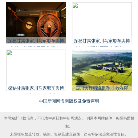
探秘甘肃张家川马家塬车舆博
探秘甘肃张家川马家塬车舆博
物馆：复现战国西戎“豪车”
物馆：复现战国西戎“豪车”(3)
探秘甘肃张家川马家塬车舆博
四川大竹稻浪飘香 丰收在即
物馆：复现战国西戎“豪车”(4)
中国新闻网海南版权及免责声明
本网站所刊载信息，不代表中新社和中新网观点。 刊用本网站稿件，务经书面授
权。
未经授权禁止转载、摘编、复制及建立镜像，违者将依法追究法律责任。