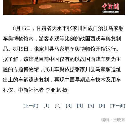
8月16日，甘肃省天水市张家川回族自治县马家塬
车舆博物馆内，游客参观等比例的战国西戎车舆复制
品。8月9日，张家川县马家塬车舆博物馆开馆运行。
据了解，该馆是目前中国仅有的以战国西戎车舆为主
题的专题博物馆，展出车舆依据张家川县马家塬遗址
出土的车辆遗迹复制，再现中国早期造车技术及用车
礼仪。中新社记者 李亚龙 摄
[1]
[2]
[3]
[4]
[5]
[6]
[上一页]
[下一页]
编辑：王晓东