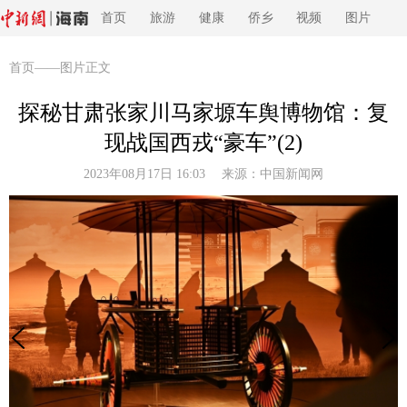
首页
旅游
健康
侨乡
视频
图片
首页
——图片正文
探秘甘肃张家川马家塬车舆博物馆：复
现战国西戎“豪车”(2)
2023年08月17日 16:03 来源：
中国新闻网