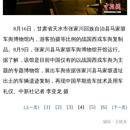
8月16日，甘肃省天水市张家川回族自治县马家塬
车舆博物馆内，游客拍摄等比例的战国西戎车舆复制
品。8月9日，张家川县马家塬车舆博物馆开馆运行。
据了解，该馆是目前中国仅有的以战国西戎车舆为主
题的专题博物馆，展出车舆依据张家川县马家塬遗址
出土的车辆遗迹复制，再现中国早期造车技术及用车
礼仪。中新社记者 李亚龙 摄
[1]
[2]
[3]
[4]
[5]
[6]
[上一页]
[下一页]
编辑：王晓东