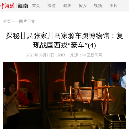
首页
旅游
健康
侨乡
视频
图片
首页
——图片正文
探秘甘肃张家川马家塬车舆博物馆：复
现战国西戎“豪车”(4)
2023年08月17日 16:03 来源：
中国新闻网