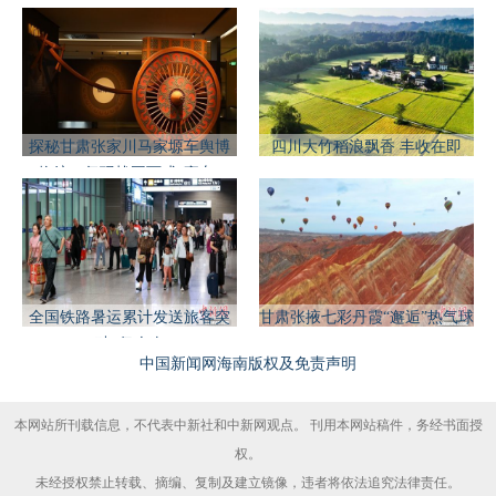
探秘甘肃张家川马家塬车舆博
四川大竹稻浪飘香 丰收在即
物馆：复现战国西戎“豪车”
全国铁路暑运累计发送旅客突
甘肃张掖七彩丹霞“邂逅”热气球
破6亿人次
中国新闻网海南版权及免责声明
本网站所刊载信息，不代表中新社和中新网观点。 刊用本网站稿件，务经书面授
权。
未经授权禁止转载、摘编、复制及建立镜像，违者将依法追究法律责任。