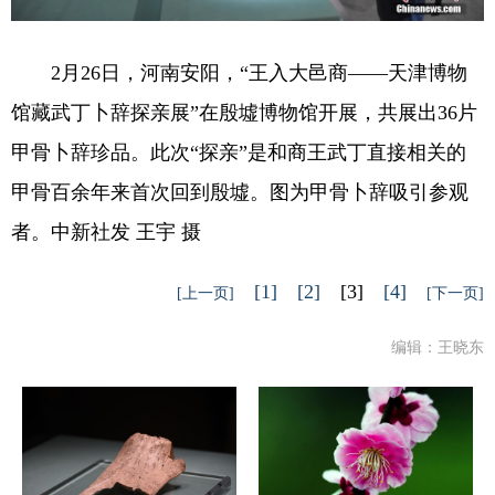
2月26日，河南安阳，“王入大邑商——天津博物
馆藏武丁卜辞探亲展”在殷墟博物馆开展，共展出36片
甲骨卜辞珍品。此次“探亲”是和商王武丁直接相关的
甲骨百余年来首次回到殷墟。图为甲骨卜辞吸引参观
者。中新社发 王宇 摄
[1]
[2]
[3]
[4]
[上一页]
[下一页]
编辑：王晓东