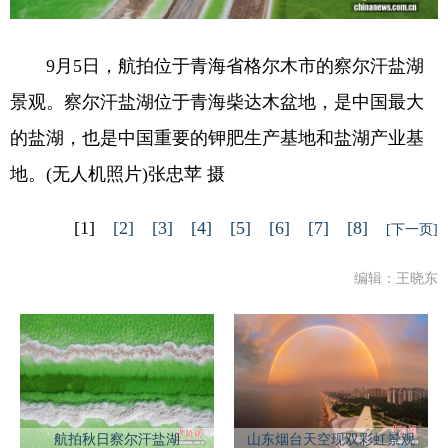
9月5日，航拍位于青海省格尔木市的察尔汗盐湖
景观。察尔汗盐湖位于青海柴达木盆地，是中国最大
的盐湖，也是中国重要的钾肥生产基地和盐湖产业基
地。(无人机照片)张忠苹 摄
[1]
[2]
[3]
[4]
[5]
[6]
[7]
[8]
[下一页]
编辑：王晓东
航拍秋日察尔汗盐湖
山东烟台天空现双彩虹景观