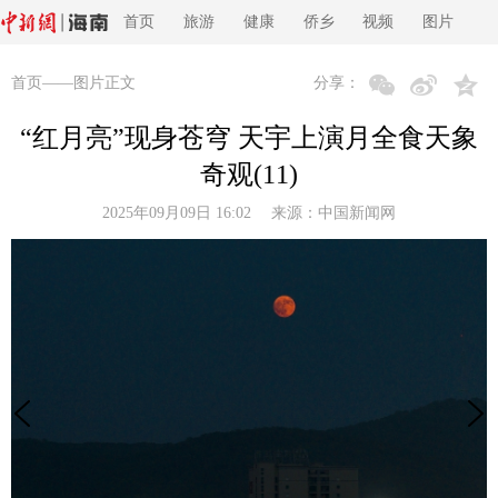
首页
旅游
健康
侨乡
视频
图片
首页
——图片正文
分享：
“红月亮”现身苍穹 天宇上演月全食天象
奇观(11)
2025年09月09日 16:02 来源：
中国新闻网