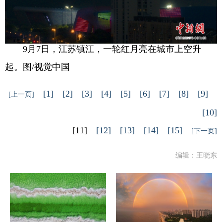
9月7日，江苏镇江，一轮红月亮在城市上空升
起。图/视觉中国
[1]
[2]
[3]
[4]
[5]
[6]
[7]
[8]
[9]
[上一页]
[10]
[11]
[12]
[13]
[14]
[15]
[下一页]
编辑：王晓东