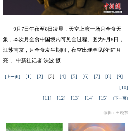
9月7日午夜至8日凌晨，天空上演一场月全食天
象，本次月全食中国境内可见全过程。图为9月8日，
江苏南京，月全食发生期间，夜空出现罕见的“红月
亮”。中新社记者 泱波 摄
[1]
[2]
[3]
[4]
[5]
[6]
[7]
[8]
[9]
[上一页]
[10]
[11]
[12]
[13]
[14]
[15]
[下一页]
编辑：王晓东