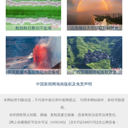
航拍秋日察尔汗盐湖
山东烟台天空现双彩虹景观
美国夏威夷基拉韦厄火山爆发
广西苗寨稻田初黄秋意浓
中国新闻网海南版权及免责声明
本网站所刊载信息，不代表中新社和中新网观点。 刊用本网站稿件，务经书面授
权。
未经授权禁止转载、摘编、复制及建立镜像，违者将依法追究法律责任。
[
网上传播视听节目许可证（0106168)
] [
京ICP证040655号
][京公网安备：