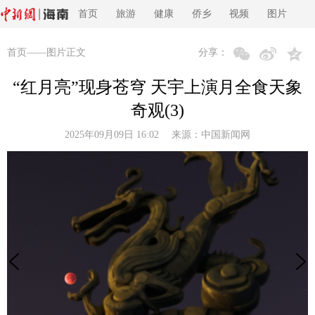
首页
旅游
健康
侨乡
视频
图片
首页
——图片正文
分享：
“红月亮”现身苍穹 天宇上演月全食天象
奇观(3)
2025年09月09日 16:02 来源：
中国新闻网