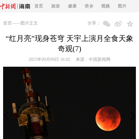
首页
旅游
健康
侨乡
视频
图片
首页
——图片正文
分享：
“红月亮”现身苍穹 天宇上演月全食天象
奇观(7)
2025年09月09日 16:02 来源：
中国新闻网