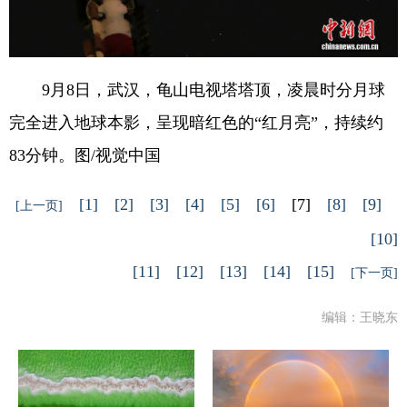
9月8日，武汉，龟山电视塔塔顶，凌晨时分月球
完全进入地球本影，呈现暗红色的“红月亮”，持续约
83分钟。图/视觉中国
[1]
[2]
[3]
[4]
[5]
[6]
[7]
[8]
[9]
[上一页]
[10]
[11]
[12]
[13]
[14]
[15]
[下一页]
编辑：王晓东