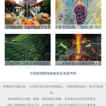
“莫斯科季节”：金秋美食文化节
内蒙古阿拉善：“地球心脏”乌兰
火热进行
湖壮美迷人
广西贺州：20多万亩茶园进入
各地多彩活动燃动中秋
秋茶采摘期
中国新闻网海南版权及免责声明
本网站所刊载信息，不代表中新社和中新网观点。 刊用本网站稿件，务经书面授
权。
未经授权禁止转载、摘编、复制及建立镜像，违者将依法追究法律责任。
[
网上传播视听节目许可证（0106168)
] [
京ICP证040655号
][京公网安备：