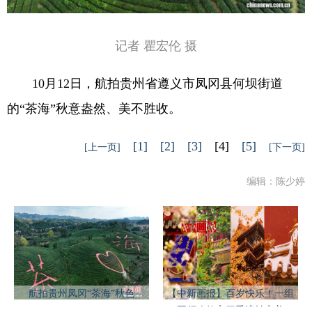
记者 瞿宏伦 摄
10月12日，航拍贵州省遵义市凤冈县何坝街道
的“茶海”秋意盎然、美不胜收。
[1]
[2]
[3]
[4]
[5]
[上一页]
[下一页]
编辑：陈少婷
航拍贵州凤冈“茶海”秋色
【中新画报】百岁快乐！一组
图领略故宫四季流转之美