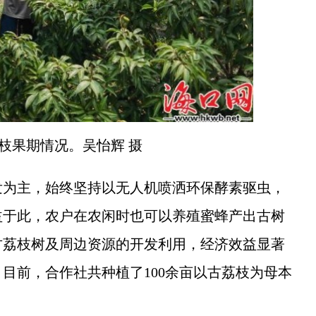
枝果期情况。吴怡辉 摄
为主，始终坚持以无人机喷洒环保酵素驱虫，
益于此，农户在农闲时也可以养殖蜜蜂产出古树
古荔枝树及周边资源的开发利用，经济效益显著
目前，合作社共种植了100余亩以古荔枝为母本