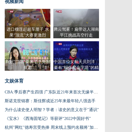
视频新闻
进口榴莲赶超车厘子 水
腾云驾雾！扁带达人湖南
果“顶流”大赛更激烈
平江挑战高空行走
新冠“二阳”要来了？先别
中国首位女航天员刘洋：
焦虑
要有“蜗牛爬金字塔”的精
神
文娱体育
CBA:季后赛产生四强 广东队近21年来首次无缘半决赛
斯诺克世锦赛：斯佳辉成近25年来最年轻八强选手
为什么读史使人明智？学者：读史的意义在于"通识"
《宝水》《西海固笔记》等获评“2022中国好书”
杭州"网红"德寿宫受热捧 周末线上预约名额将"加量"