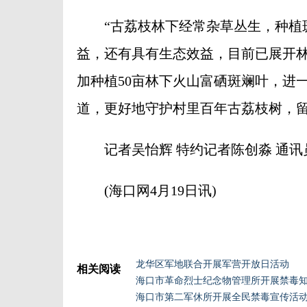
“古荔枝林下经常杂草丛生，种植斑
益，还有具有生态效益，目前已展开林
加种植50亩林下火山富硒斑斓叶，进
道，更好地守护村里百年古荔枝树，留
记者吴怡辉 特约记者陈创淼 通讯
(海口网4月19日讯)
龙华区军地联合开展军营开放日活动
相关阅读
海口市革命烈士纪念物管理所开展禁毒
海口市第二军休所开展全民禁毒宣传活