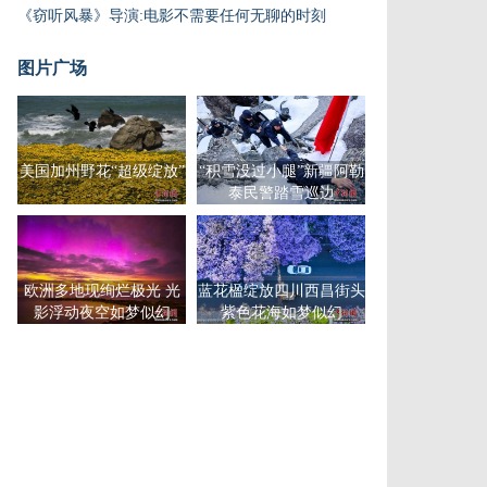
《窃听风暴》导演:电影不需要任何无聊的时刻
图片广场
美国加州野花“超级绽放”
“积雪没过小腿”新疆阿勒
泰民警踏雪巡边
欧洲多地现绚烂极光 光
蓝花楹绽放四川西昌街头
影浮动夜空如梦似幻
紫色花海如梦似幻